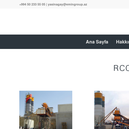
+994 50 233 55 05 | yasinagay@emingroup.az
Ana Sayfa
Hakkı
RCC