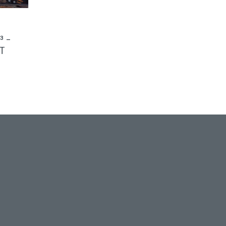
³ –
T